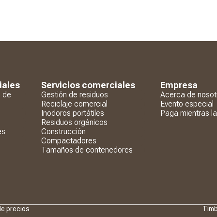
iales
Servicios comerciales
Empresa
n de
Gestión de residuos
Acerca de nosot
Reciclaje comercial
Evento especial
Inodoros portátiles
Paga mientras l
Residuos orgánicos
es
Construcción
Compactadores
Tamaños de contenedores
de precios
Timb