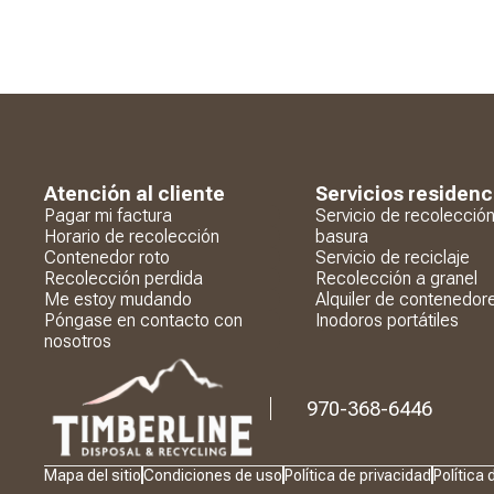
Atención al cliente
Servicios residenc
Pagar mi factura
Servicio de recolecció
Horario de recolección
basura
Contenedor roto
Servicio de reciclaje
Recolección perdida
Recolección a granel
Me estoy mudando
Alquiler de contenedor
Póngase en contacto con
Inodoros portátiles
nosotros
970-368-6446
Logotipo
Mapa del sitio
Condiciones de uso
Política de privacidad
Política 