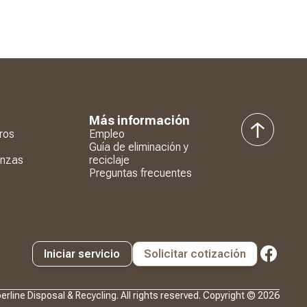
Más información
ros
Empleo
volver
Guía de eliminación y
al
anzas
reciclaje
principio
Preguntas frecuentes
Iniciar servicio
Solicitar cotización
erline Disposal & Recycling. All rights reserved. Copyright ©
2026